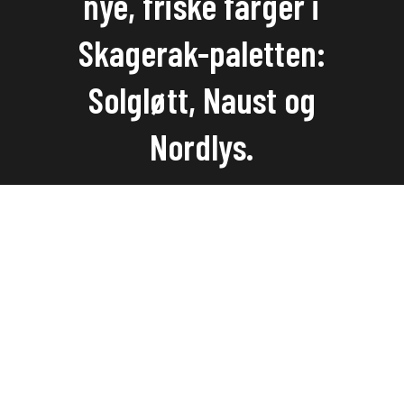
nye, friske farger i
Skagerak-paletten:
Solgløtt, Naust og
Nordlys.
Se de nye fargene...